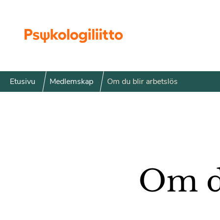
Siirry sisältöön
Etusivu
Medlemskap
Om du blir arbetslös
Om du