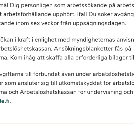
mäl Dig personligen som arbetssökande på arbets
t arbetsförhållande upphört. Ifall Du söker avgån
kande inom sex veckor från uppsägningsdagen.
sökan i kraft i enlighet med myndigheternas anvis
betslöshetskassan. Ansökningsblanketter fås på
a. Kom ihåg att skaffa alla erforderliga bilagor ti
gifterna till förbundet även under arbetslöshets
r som ansluter sig till utkomstskyddet för arbetsl
rna och Arbetslöshetskassan för undervisning och
e.fi
.