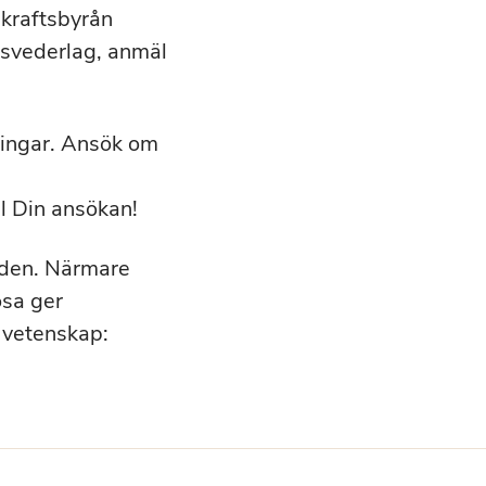
kraftsbyrån
gsvederlag, anmäl
ningar. Ansök om
ll Din ansökan!
tiden. Närmare
ösa ger
 vetenskap: