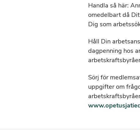
Handla så här: An
omedelbart då Dit
Dig som arbetssö
Håll Din arbetsan
dagpenning hos ar
arbetskraftsbyråern
Sörj för medlemsav
uppgifter om frågo
arbetskraftsbyråe
www.opetusjatied