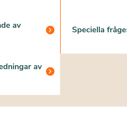
nde av
Speciella fråge
redningar av