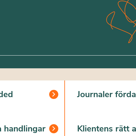
ded
Journaler förd
a handlingar
Klientens rätt a