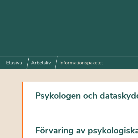
Etusivu
Arbetsliv
Informationspaketet
Psykologen och dataskyd
Förvaring av psykologisk