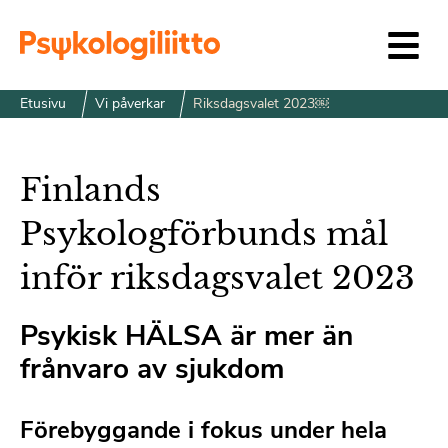
Siirry sisältöön
Etusivu
Vi påverkar
Riksdagsvalet 2023￼
Finlands
Psykologförbunds mål
inför riksdagsvalet 2023
Psykisk HÄLSA är mer än
frånvaro av sjukdom
Förebyggande i fokus under hela