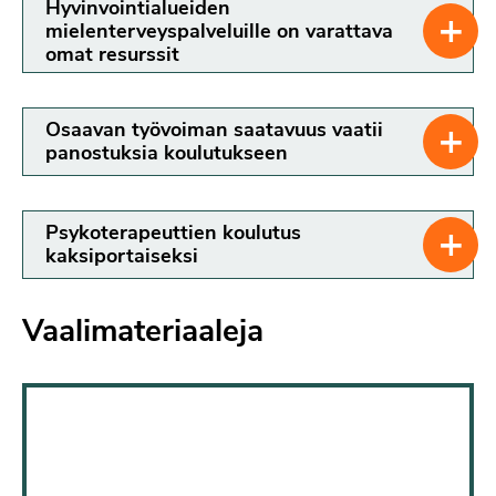
Hyvinvointialueiden
+
mielenterveyspalveluille on varattava
omat resurssit
+
Osaavan työvoiman saatavuus vaatii
panostuksia koulutukseen
+
Psykoterapeuttien koulutus
kaksiportaiseksi
Kunttu, K., Pesonen, T., & Saari, J.
Vaalimateriaaleja
(2017).
Korkeakouluopiskelijoiden
terveystutkimus 2016
(Ylioppilaiden
terveydenhoitosäätiön tutkimuksia
MielenMuutos –tutkimus- ja
kehittämishanke. Tutkimusraportti
48). Helsinki: YTHS.
2: MielenMuutos masennuksen