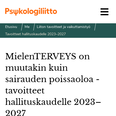
Siirry sisältöön
Etusivu
Me
Liiton tavoitteet ja vaikuttamistyö
Tavoitteet hallituskaudelle 2023–2027
MielenTERVEYS on
muutakin kuin
sairauden poissaoloa -
tavoitteet
hallituskaudelle 2023–
2027