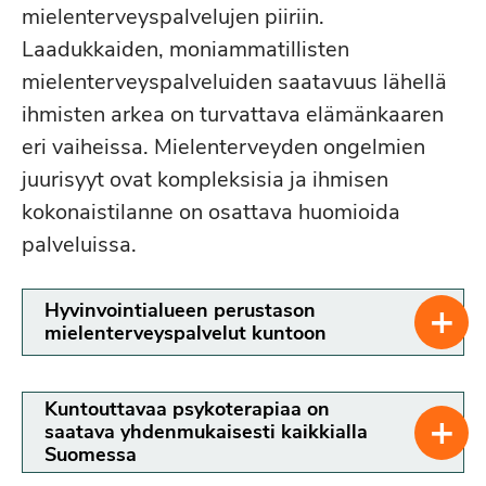
mielenterveyspalvelujen piiriin.
Laadukkaiden, moniammatillisten
mielenterveyspalveluiden saatavuus lähellä
ihmisten arkea on turvattava elämänkaaren
eri vaiheissa. Mielenterveyden ongelmien
juurisyyt ovat kompleksisia ja ihmisen
kokonaistilanne on osattava huomioida
palveluissa.
+
Hyvinvointialueen perustason
mielenterveyspalvelut kuntoon
Kuntouttavaa psykoterapiaa on
+
saatava yhdenmukaisesti kaikkialla
Suomessa