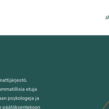
J
attijärjestö.
ammatillisia etuja
maan psykologeja ja
en päätöksentekoon