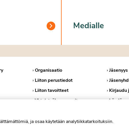
Medialle
ry
›
Organisaatio
›
Jäsenyys
›
Liiton perustiedot
›
Jäsenyhd
›
Liiton tavoitteet
›
Kirjaudu 
›
Yhteistyökumppanit
›
Löydä ps
›
Medialle
›
Tietosuoj
›
Evästekä
älttämättömiä, ja osaa käytetään analytiikkatarkoituksiin.