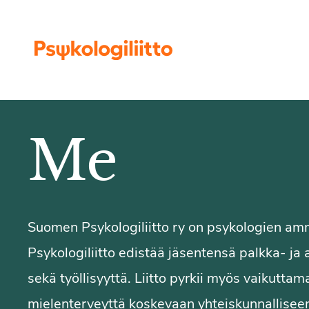
Siirry sisältöön
Me
Suomen Psykologiliitto ry on psykologien amm
Psykologiliitto edistää jäsentensä palkka- ja 
sekä työllisyyttä. Liitto pyrkii myös vaikutta
mielenterveyttä koskevaan yhteiskunnallise