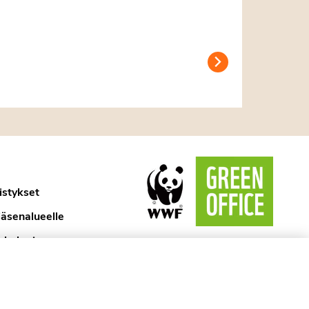
istykset
jäsenalueelle
ykologi
aselosteet
ytännöt