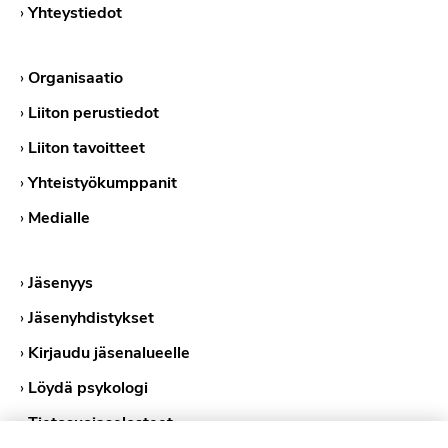
›
Yhteystiedot
›
Organisaatio
›
Liiton perustiedot
›
Liiton tavoitteet
›
Yhteistyökumppanit
›
Medialle
›
Jäsenyys
›
Jäsenyhdistykset
›
Kirjaudu jäsenalueelle
›
Löydä psykologi
›
Tietosuojaselosteet