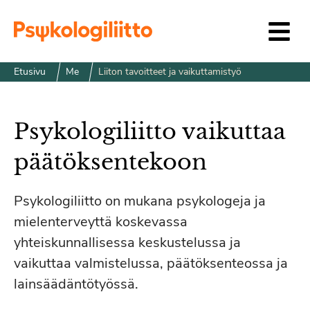
Siirry sisältöön
Etusivu
Me
Liiton tavoitteet ja vaikuttamistyö
Psykologiliitto vaikuttaa
päätöksentekoon
Psykologiliitto on mukana psykologeja ja
mielenterveyttä koskevassa
yhteiskunnallisessa keskustelussa ja
vaikuttaa valmistelussa, päätöksenteossa ja
lainsäädäntötyössä.