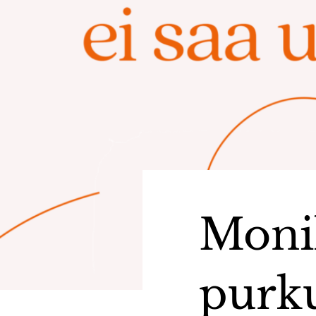
Moni
purku