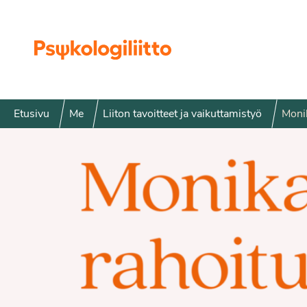
Siirry sisältöön
Etusivu
Me
Liiton tavoitteet ja vaikuttamistyö
Monik