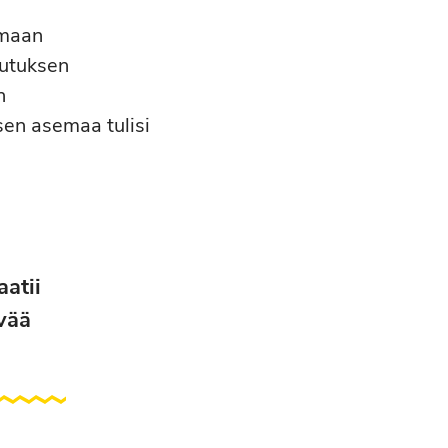
imaan
outuksen
n
sen asemaa tulisi
atii
ävää