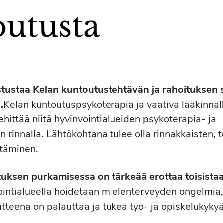
outusta
astustaa Kelan kuntoutustehtävän ja rahoituksen s
.
Kelan kuntoutuspsykoterapia ja vaativa lääkinnäl
kehittää niitä hyvinvointialueiden psykoterapia- ja
n rinnalla. Lähtökohtana tulee olla rinnakkaisten, 
ttäminen.
ksen purkamisessa on tärkeää erottaa toisistaa
intialueella hoidetaan mielenterveyden ongelmia,
tteena on palauttaa ja tukea työ- ja opiskelukykyä