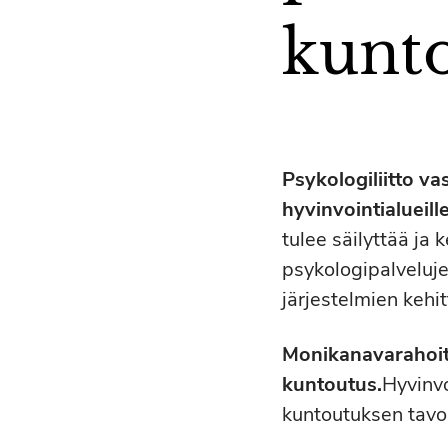
kunt
Psykologiliitto v
hyvinvointialueille
tulee säilyttää ja 
psykologipalveluje
järjestelmien kehi
Monikanavarahoitu
kuntoutus.
Hyvinvo
kuntoutuksen tavoi