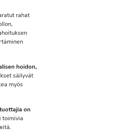
aratut rahat
llon,
rahoituksen
irtäminen
alisen hoidon,
kset säilyvät
skea myös
tuottajia on
 toimivia
eitä.