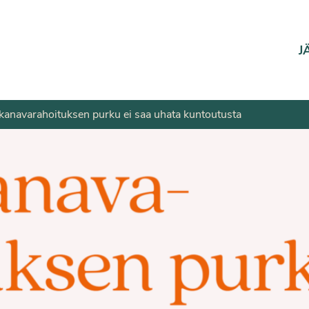
J
anavarahoituksen purku ei saa uhata kuntoutusta