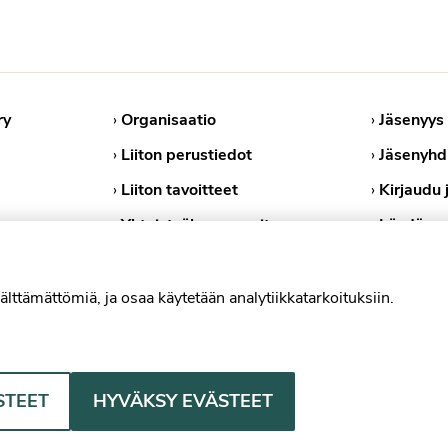
ry
›
Organisaatio
›
Jäsenyys
›
Liiton perustiedot
›
Jäsenyhd
›
Liiton tavoitteet
›
Kirjaudu 
›
Yhteistyökumppanit
›
Löydä ps
›
Medialle
›
Tietosuoj
›
Evästekä
älttämättömiä, ja osaa käytetään analytiikkatarkoituksiin.
Psykologiliitto Facebookissa
Psykologiliitto Instagramissa
Psykologiliitto LinkedInissä
Psykologiliitto Blues
STEET
HYVÄKSY EVÄSTEET