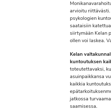
Monikanavarahoituk
arvioitu riittäväst
psykologien kuntou
saataisiin katettu
siirtymään Kelan p
ollen voi laskea. V
Kelan valtakunnal
kuntoutuksen kai
toteutettavaksi, k
asuinpaikkansa vuok
kaikkia kuntoutuksen
epätarkoituksenmuk
jatkossa turvaamaa
saamisessa.