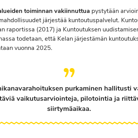
alueiden toiminnan vakiinnuttua
pystytään arvio
 mahdollisuudet järjestää kuntoutuspalvelut. Kunt
n raportissa (2017) ja Kuntoutuksen uudistamise
massa todetaan, että Kelan järjestämän kuntoutuk
intaan vuonna 2025.
ikanavarahoituksen purkaminen hallitusti va
ttäviä vaikutusarviointeja, pilotointia ja riitt
siirtymäaikaa.