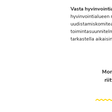
Vasta hyvinvointi
hyvinvointialueen
uudistamiskomitea
toimintasuunnitel
tarkastella aikais
Mon
rii