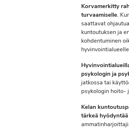
Korvamerkitty rah
turvaamiselle
. Ku
saattavat ohjautua
kuntoutuksen ja en
kohdentuminen oik
hyvinvointialueell
Hyvinvointialueill
psykologin ja psy
jatkossa tai käytt
psykologin hoito- 
Kelan kuntoutuspal
tärkeä hyödyntää 
ammatinharjoittajia