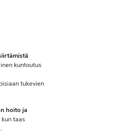
iirtämistä
linen kuntoutus
toisiaan tukevien
n hoito ja
 kun taas
.