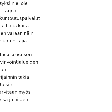
yksiin ei ole
t tarjoa
 kuntoutuspalvelut
ttä halukkaita
 sen varaan näin
eluntuottajia.
 tasa-arvoisen
yvinvointialueiden
aan
ijainnin takia
taisiin
tarvitaan myös
ssä ja niiden