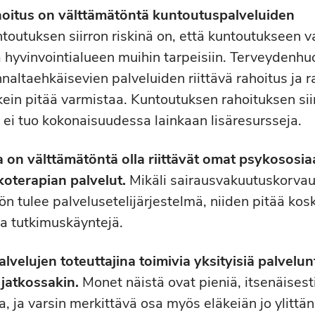
oitus on välttämätöntä kuntoutuspalveluiden
ntoutuksen siirron riskinä on, että kuntoutukseen v
 hyvinvointialueen muihin tarpeisiin. Terveydenhuo
naltaehkäisevien palveluiden riittävä rahoitus ja 
ein pitää varmistaa. Kuntoutuksen rahoituksen si
e ei tuo kokonaisuudessa lainkaan lisäresursseja.
a on välttämätöntä olla riittävät omat psykososia
koterapian palvelut.
Mikäli sairausvakuutuskorvau
öön tulee palvelusetelijärjestelmä, niiden pitää ko
ja tutkimuskäyntejä.
velujen toteuttajina toimivia yksityisiä palvelun
jatkossakin.
Monet näistä ovat pieniä, itsenäisesti
, ja varsin merkittävä osa myös eläkeiän jo ylittän