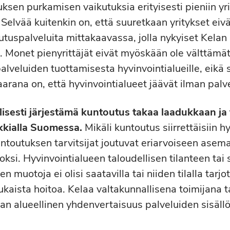
sen purkamisen vaikutuksia erityisesti pieniin yrit
i. Selvää kuitenkin on, että suuretkaan yritykset eivä
tuspalveluita mittakaavassa, jolla nykyiset Kelan
a. Monet pienyrittäjät eivät myöskään ole välttämä
alveluiden tuottamisesta hyvinvointialueille, eikä
aarana on, että hyvinvointialueet jäävät ilman palv
lisesti järjestämä kuntoutus takaa laadukkaan ja
kkialla Suomessa.
Mikäli kuntoutus siirrettäisiin h
untoutuksen tarvitsijat joutuvat eriarvoiseen asem
si. Hyvinvointialueen taloudellisen tilanteen tai s
 muotoja ei olisi saatavilla tai niiden tilalla tarjot
aista hoitoa. Kelaa valtakunnallisena toimijana 
n alueellinen yhdenvertaisuus palveluiden sisällö