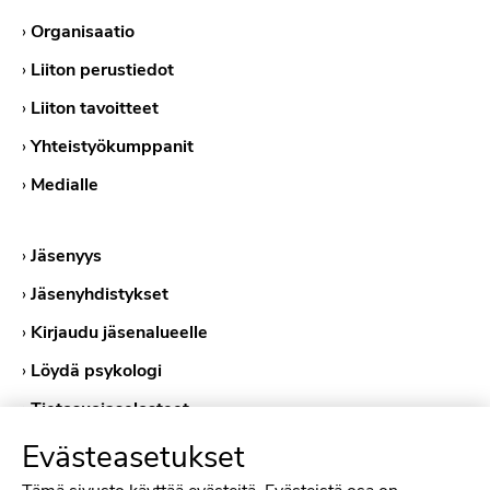
›
Organisaatio
›
Liiton perustiedot
›
Liiton tavoitteet
›
Yhteistyökumppanit
›
Medialle
›
Jäsenyys
›
Jäsenyhdistykset
›
Kirjaudu jäsenalueelle
›
Löydä psykologi
›
Tietosuojaselosteet
›
Evästekäytännöt
Evästeasetukset