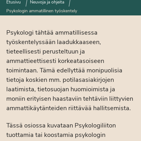
Etusivu
Neuvoja ja ohjeita
Psykologin ammatillinen työskentely
Psykologi tähtää ammatillisessa
työskentelyssään laadukkaaseen,
tieteellisesti perusteltuun ja
ammattieettisesti korkeatasoiseen
toimintaan. Tämä edellyttää monipuolisia
tietoja koskien mm. potilasasiakirjojen
laatimista, tietosuojan huomioimista ja
moniin erityisen haastaviin tehtäviin liittyvien
ammattikäytänteiden riittävää hallitsemista.
Tässä osiossa kuvataan Psykologiliiton
tuottamia tai koostamia psykologin