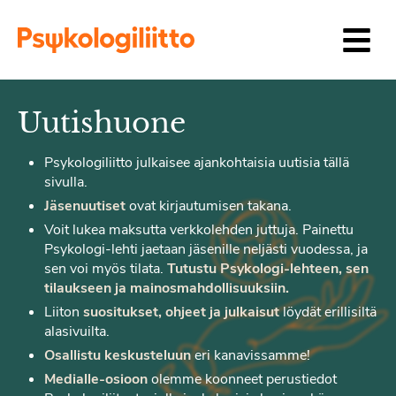
Siirry sisältöön
Uutishuone
Psykologiliitto julkaisee ajankohtaisia uutisia tällä
sivulla.
Jäsenuutiset
ovat kirjautumisen takana.
Voit lukea maksutta verkkolehden juttuja. Painettu
Psykologi-lehti jaetaan jäsenille neljästi vuodessa, ja
sen voi myös tilata.
Tutustu Psykologi-lehteen, sen
tilaukseen ja mainosmahdollisuuksiin.
Liiton
suositukset, ohjeet ja julkaisut
löydät erillisiltä
alasivuilta.
Osallistu keskusteluun
eri kanavissamme!
Medialle-osioon
olemme koonneet perustiedot