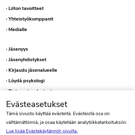
›
Liiton tavoitteet
›
Yhteistyökumppanit
›
Medialle
›
Jäsenyys
›
Jäsenyhdistykset
›
Kirjaudu jäsenalueelle
›
Löydä psykologi
›
Tietosuojaselosteet
›
Evästeasetukset
Evästekäytännöt
Tämä sivusto käyttää evästeitä. Evästeistä osa on
välttämättömiä, ja osaa käytetään analytiikkatarkoituksiin.
Lue lisää Evästekäytännöt-sivulta.