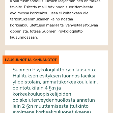
Koulutusmahdollisuuksien laajentaminen on tärkeä
tavoite. Esitetty malli tutkinnon suorittamisesta
avoimessa korkeakoulussa ei kuitenkaan ole
tarkoituksenmukainen keino nostaa
korkeakoulutettujen määrää tai vahvistaa jatkuvaa
oppimista, toteaa Suomen Psykologiliitto
lausunnossaan.
LAUSUNNOT JA KANNANOTOT
Suomen Psykologiliitto ry:n lausunto:
Hallituksen esityksen luonnos laeiksi
yliopistolain, ammattikorkeakoululain,
opintotukilain 4 §:n ja
korkeakouluopiskelijoiden
opiskeluterveydenhuollosta annetun
lain 2 §:n muuttamisesta (tutkinto
avoimena korkeakouluopetuksena)