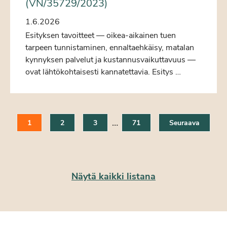
(VN/35729/2023)
1.6.2026
Esityksen tavoitteet — oikea-aikainen tuen
tarpeen tunnistaminen, ennaltaehkäisy, matalan
kynnyksen palvelut ja kustannusvaikuttavuus —
ovat lähtökohtaisesti kannatettavia. Esitys …
…
1
2
3
71
Seuraava
Näytä kaikki listana