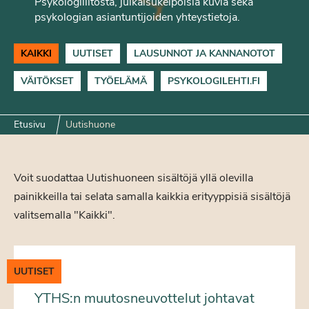
Psykologiliitosta, julkaisukelpoisia kuvia sekä
psykologian asiantuntijoiden yhteystietoja.
KAIKKI
UUTISET
LAUSUNNOT JA KANNANOTOT
VÄITÖKSET
TYÖELÄMÄ
PSYKOLOGILEHTI.FI
Etusivu
Uutishuone
Voit suodattaa Uutishuoneen sisältöjä yllä olevilla
painikkeilla tai selata samalla kaikkia erityyppisiä sisältöjä
valitsemalla "Kaikki".
UUTISET
YTHS:n muutosneuvottelut johtavat