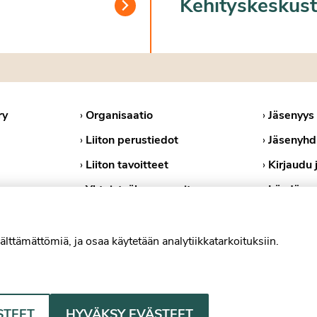
Kehityskeskust
ry
›
Organisaatio
›
Jäsenyys
›
Liiton perustiedot
›
Jäsenyhd
›
Liiton tavoitteet
›
Kirjaudu 
›
Yhteistyökumppanit
›
Löydä ps
›
Medialle
›
Tietosuoj
›
Evästekä
älttämättömiä, ja osaa käytetään analytiikkatarkoituksiin.
Psykologiliitto Facebookissa
Psykologiliitto Instagramissa
Psykologiliitto LinkedInissä
Psykologiliitto Blues
STEET
HYVÄKSY EVÄSTEET