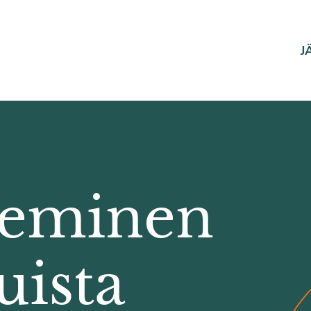
J
leminen
uista