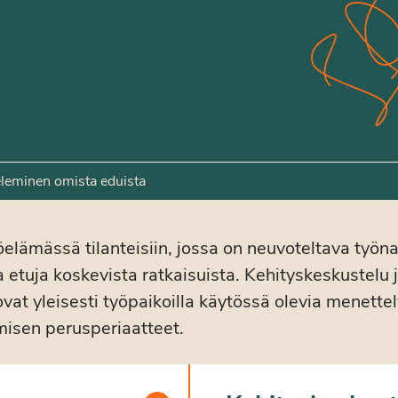
leminen omista eduista
öelämässä tilanteisiin, jossa on neuvoteltava työn
 etuja koskevista ratkaisuista. Kehityskeskustelu 
vat yleisesti työpaikoilla käytössä olevia menette
misen perusperiaatteet.