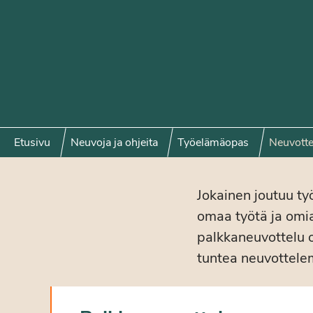
Etusivu
Neuvoja ja ohjeita
Työelämäopas
Neuvotte
Jokainen joutuu ty
omaa työtä ja omia
palkkaneuvottelu o
tuntea neuvottele