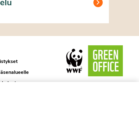
elu
istykset
jäsenalueelle
ykologi
aselosteet
ytännöt
kyssa