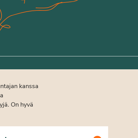
antajan kanssa
ja
lyjä. On hyvä