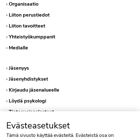
›
Organisaatio
›
Liiton perustiedot
›
Liiton tavoitteet
›
Yhteistyökumppanit
›
Medialle
›
Jäsenyys
›
Jäsenyhdistykset
›
Kirjaudu jäsenalueelle
›
Löydä psykologi
›
Tietosuojaselosteet
›
Evästekäytännöt
Evästeasetukset
Tämä sivusto käyttää evästeitä. Evästeistä osa on