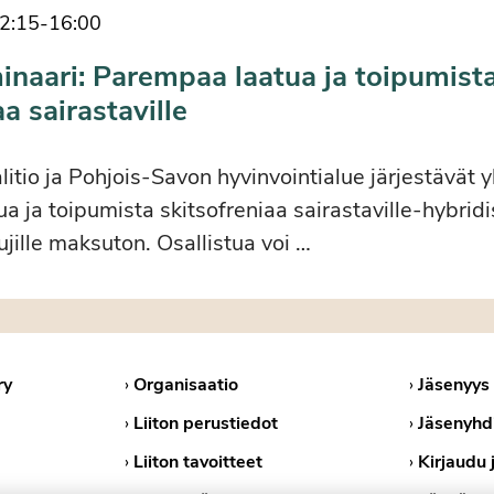
2:15
-
16:00
inaari: Parempaa laatua ja toipumist
a sairastaville
litio ja Pohjois-Savon hyvinvointialue järjestävät 
 ja toipumista skitsofreniaa sairastaville-hybrid
tujille maksuton. Osallistua voi …
ry
›
Organisaatio
›
Jäsenyys
›
Liiton perustiedot
›
Jäsenyhd
›
Liiton tavoitteet
›
Kirjaudu 