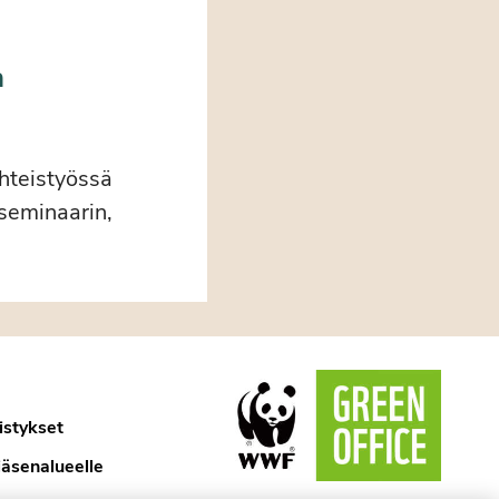
a
yhteistyössä
iseminaarin,
istykset
jäsenalueelle