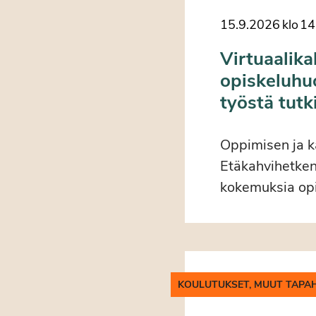
15.9.2026
klo
14
Virtuaalika
opiskeluhu
työstä tut
Oppimisen ja k
Etäkahvihetken
kokemuksia opi
KOULUTUKSET, MUUT TAPA