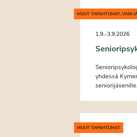
MUUT TAPAHTUMAT, VAIN J
1.9.
-
3.9.2026
Senioripsy
Senioripsykolo
yhdessä Kymenm
seniorijäsenille
MUUT TAPAHTUMAT