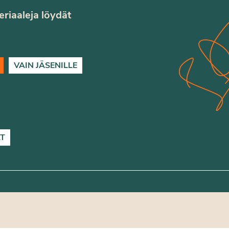
teriaaleja löydät
VAIN JÄSENILLE
T