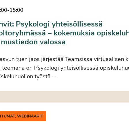
:00
-
15:00
hvit: Psykologi yhteisöllisessä
oltoryhmässä – kokemuksia opiskelu
kimustiedon valossa
asvun tuen jaos järjestää Teamsissa virtuaalisen 
 teemana on Psykologi yhteisöllisessä opiskeluh
skeluhuollon työstä …
HTUMAT, WEBINAARIT