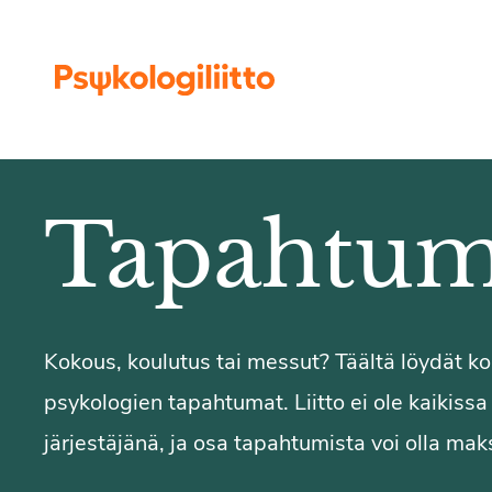
Siirry sisältöön
Tapahtum
Kokous, koulutus tai messut? Täältä löydät 
psykologien tapahtumat. Liitto ei ole kaikiss
järjestäjänä, ja osa tapahtumista voi olla maks