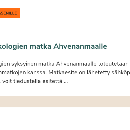
ÄSENILLE
kologien matka Ahvenanmaalle
gien syksyinen matka Ahvenanmaalle toteutetaan 
atkojen kanssa. Matkaesite on lähetetty sähköp
, voit tiedustella esitettä …