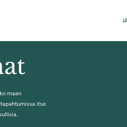
J
at
koko maan
a tapahtumissa itse
ullisia.