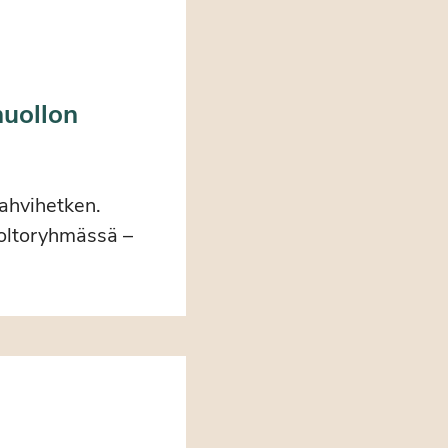
huollon
kahvihetken.
uoltoryhmässä –