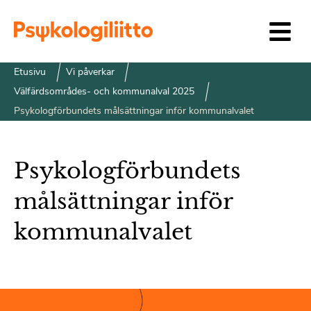
Siirry sisältöön
Etusivu
Vi påverkar
Välfärdsområdes- och kommunalval 2025
Psykologförbundets målsättningar inför kommunalvalet
Psykologförbundets
målsättningar inför
kommunalvalet