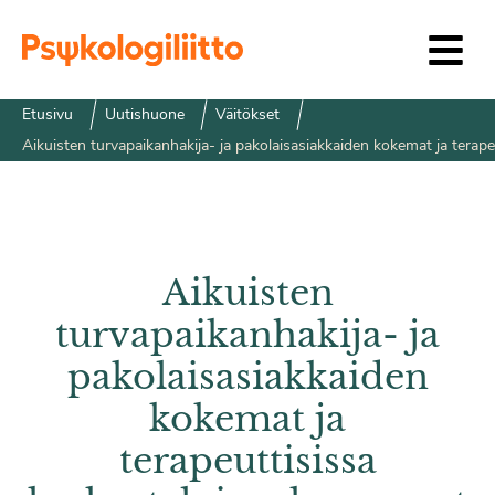
Siirry sisältöön
Etusivu
Uutishuone
Väitökset
Aikuisten turvapaikanhakija- ja pakolaisasiakkaiden kokemat ja terap
Aikuisten
turvapaikanhakija- ja
pakolaisasiakkaiden
kokemat ja
terapeuttisissa