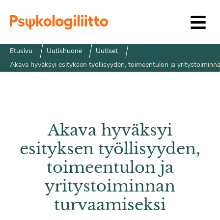
Siirry sisältöön
Etusivu
Uutishuone
Uutiset
Akava hyväksyi esityksen työllisyyden, toimeentulon ja yritystoiminn
Akava hyväksyi
esityksen työllisyyden,
toimeentulon ja
yritystoiminnan
turvaamiseksi