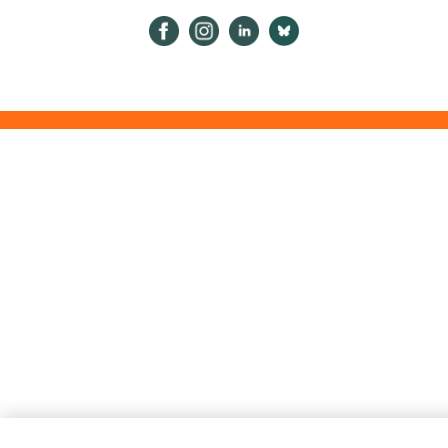
Psykologiliitto Facebookissa
Psykologiliitto Instagramissa
Psykologiliitto LinkedInissä
Psykologiliitto Bluesk