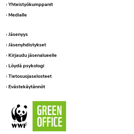
›
Yhteistyökumppanit
›
Medialle
›
Jäsenyys
›
Jäsenyhdistykset
›
Kirjaudu jäsenalueelle
›
Löydä psykologi
›
Tietosuojaselosteet
›
Evästekäytännöt