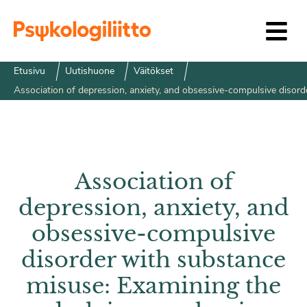
Siirry sisältöön
Etusivu
Uutishuone
Väitökset
Association of depression, anxiety, and obsessive-compulsive diso
Association of
depression, anxiety, and
obsessive-compulsive
disorder with substance
misuse: Examining the