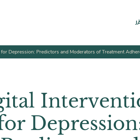
J
ns for Depression: Predictors and Moderators of Treatment Adh
ital Intervent
for Depression