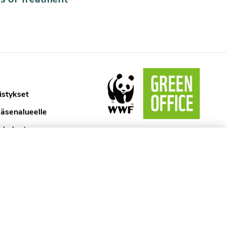
istykset
jäsenalueelle
ykologi
aselosteet
ytännöt
kyssa