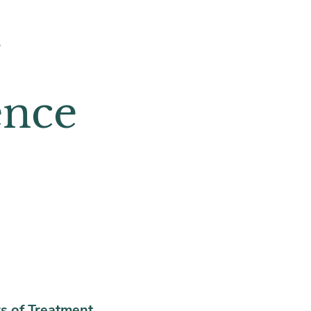
ence
rs of Treatment