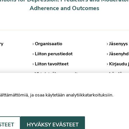
Adherence and Outcomes
ry
›
Organisaatio
›
Jäsenyys
›
Liiton perustiedot
›
Jäsenyhd
›
Liiton tavoitteet
›
Kirjaudu 
›
Yhteistyökumppanit
›
Löydä ps
›
Medialle
›
Tietosuoj
›
Evästekä
älttämättömiä, ja osaa käytetään analytiikkatarkoituksiin.
Psykologiliitto Facebookissa
Psykologiliitto Instagramissa
Psykologiliitto LinkedInissä
Psykologiliitto Blues
STEET
HYVÄKSY EVÄSTEET