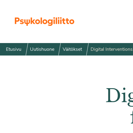
Siirry sisältöön
Etusivu
Uutishuone
Väitökset
Digital Interventio
Dig