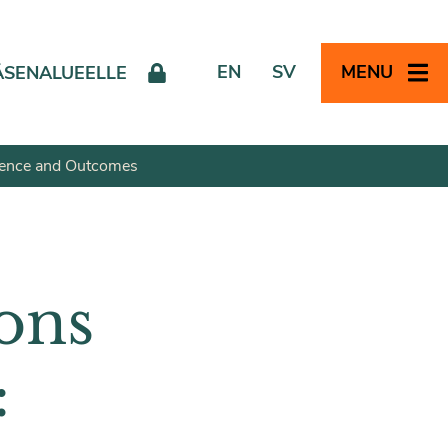
EN
SV
MENU
ÄSENALUEELLE
erence and Outcomes
ions
: