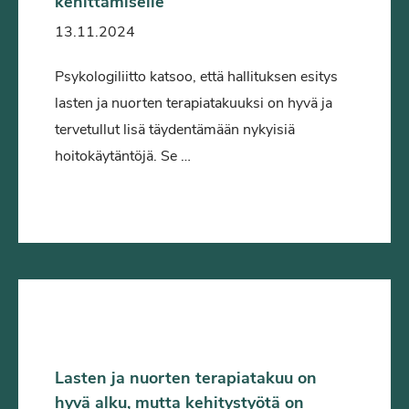
kehittämiselle
13.11.2024
Psykologiliitto katsoo, että hallituksen esitys
lasten ja nuorten terapiatakuuksi on hyvä ja
tervetullut lisä täydentämään nykyisiä
hoitokäytäntöjä. Se …
Lasten ja nuorten terapiatakuu on
hyvä alku, mutta kehitystyötä on