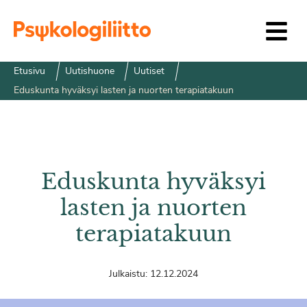
Siirry sisältöön
Etusivu
Uutishuone
Uutiset
Eduskunta hyväksyi lasten ja nuorten terapiatakuun
Eduskunta hyväksyi
lasten ja nuorten
terapiatakuun
Julkaistu:
12.12.2024