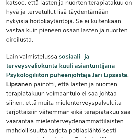
katsoo, että lasten ja nuorten terapiatakuu on
hyvä ja tervetullut lisä täydentämään
nykyisiä hoitokäytäntöjä. Se ei kuitenkaan
vastaa kuin pieneen osaan lasten ja nuorten
oireilusta.
Lain valmistelussa
sosiaali- ja
terveysvaliokunta kuuli asiantuntijana
Psykologiliiton puheenjohtaja Jari Lipsasta
.
Lipsanen
painotti, että lasten ja nuorten
terapiatakuun voimaantulo ei saa johtaa
siihen, että muita mielenterveyspalveluita
tarjottaisiin vähemmän eikä terapiatakuu saa
vaarantaa mielenterveydenammattilaisten
mahdollisuutta tarjota potilaslähtöisesti