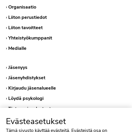
›
Organisaatio
›
Liiton perustiedot
›
Liiton tavoitteet
›
Yhteistyökumppanit
›
Medialle
›
Jäsenyys
›
Jäsenyhdistykset
›
Kirjaudu jäsenalueelle
›
Löydä psykologi
›
Tietosuojaselosteet
›
Evästeasetukset
Evästekäytännöt
Tämä sivusto käyttää evästeitä. Evästeistä osa on