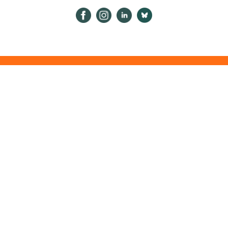
Psykologiliitto Facebookissa
Psykologiliitto Instagramissa
Psykologiliitto LinkedInissä
Psykologiliitto Bluesk