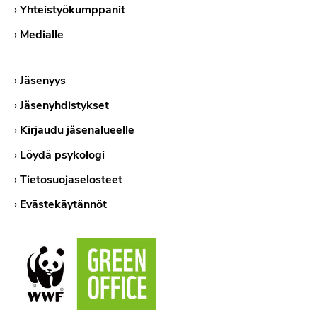
›
Yhteistyökumppanit
›
Medialle
›
Jäsenyys
›
Jäsenyhdistykset
›
Kirjaudu jäsenalueelle
›
Löydä psykologi
›
Tietosuojaselosteet
›
Evästekäytännöt