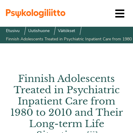
Siirry sisältöön
Etusivu
Uutishuone
Väitökset
Finnish Adolescents Treated in Psychiatric Inpatient Care from 198
Finnish Adolescents
Treated in Psychiatric
Inpatient Care from
1980 to 2010 and Their
Long-term Life