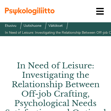
Siirry sisältöön
Etusivu
Uutishuone
Väitökset
In Need of Leisure: Investigating the Relationship Between Off-job 
In Need of Leisure:
Investigating the
Relationship Between
Off-job Crafting,
Psychological Needs