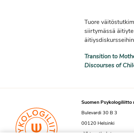
Tuore väitöstutkim
siirtymässä äitiyt
äitiysdiskursseihin
Transition to Moth
Discourses of Chi
Suomen Psykologiliitto 
Bulevardi 30 B 3
00120 Helsinki
›
Yhteystiedot