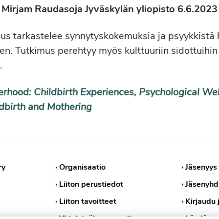
Mirjam Raudasoja Jyväskylän yliopisto 6.6.2023
us tarkastelee synnytyskokemuksia ja psyykkistä 
een. Tutkimus perehtyy myös kulttuuriin sidottuihin
.
erhood: Childbirth Experiences, Psychological We
ldbirth and Mothering
ry
›
Organisaatio
›
Jäsenyys
›
Liiton perustiedot
›
Jäsenyhd
›
Liiton tavoitteet
›
Kirjaudu 
›
Yhteistyökumppanit
›
Löydä ps