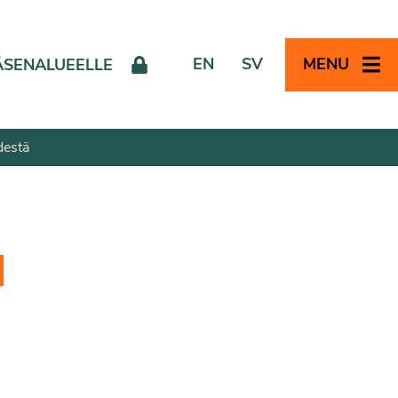
EN
SV
MENU
ÄSENALUEELLE
destä