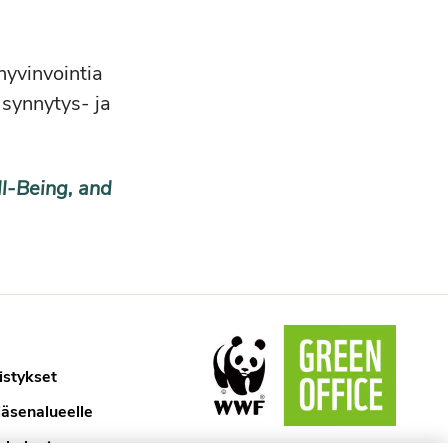
hyvinvointia
 synnytys- ja
ll-Being, and
istykset
jäsenalueelle
ykologi