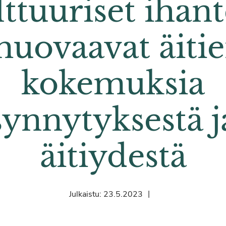
lttuuriset ihant
uovaavat äiti
kokemuksia
synnytyksestä j
äitiydestä
|
Julkaistu:
23.5.2023