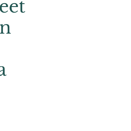
eet
en
a