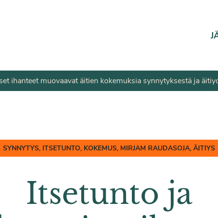
J
riset ihanteet muovaavat äitien kokemuksia synnytyksestä ja äitiy
SYNNYTYS, ITSETUNTO, KOKEMUS, MIRJAM RAUDASOJA, ÄITIYS
Itsetunto ja