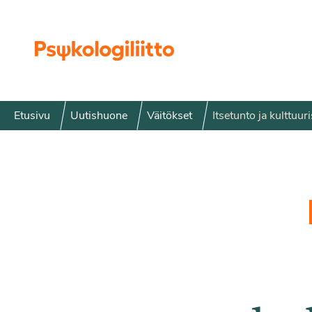
Siirry sisältöön
Etusivu
Uutishuone
Väitökset
Itsetunto ja kulttuu