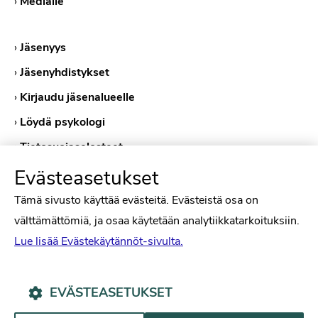
›
Medialle
›
Jäsenyys
›
Jäsenyhdistykset
›
Kirjaudu jäsenalueelle
›
Löydä psykologi
›
Tietosuojaselosteet
›
Evästekäytännöt
Evästeasetukset
Tämä sivusto käyttää evästeitä. Evästeistä osa on
välttämättömiä, ja osaa käytetään analytiikkatarkoituksiin.
Lue lisää Evästekäytännöt-sivulta.
EVÄSTEASETUKSET