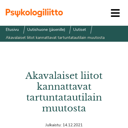
Siirry sisältöön
Etusivu
Uutishuone (jäsenille)
Uutiset
Akavalaiset liitot kannattavat tartuntatautilain muutosta
Akavalaiset liitot
kannattavat
tartuntatautilain
muutosta
Julkaistu:
14.12.2021