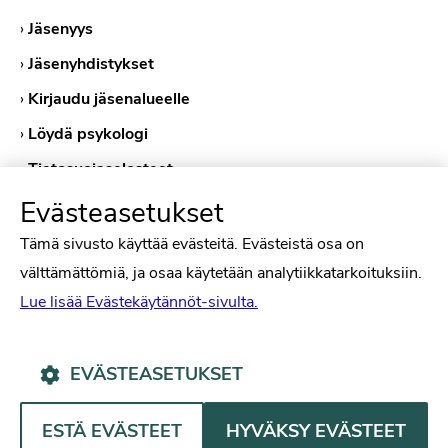
›
Jäsenyys
›
Jäsenyhdistykset
›
Kirjaudu jäsenalueelle
›
Löydä psykologi
›
Tietosuojaselosteet
›
Evästekäytännöt
Evästeasetukset
Tämä sivusto käyttää evästeitä. Evästeistä osa on
välttämättömiä, ja osaa käytetään analytiikkatarkoituksiin.
Lue lisää Evästekäytännöt-sivulta.
EVÄSTEASETUKSET
Psykologiliitto Facebookissa
Psykologiliitto Instagramissa
Psykologiliitto LinkedInissä
Psykologiliitto Bluesk
ESTÄ EVÄSTEET
HYVÄKSY EVÄSTEET