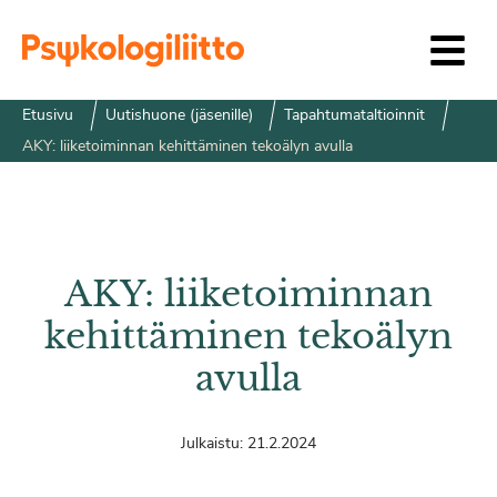
Siirry sisältöön
Etusivu
Uutishuone (jäsenille)
Tapahtumataltioinnit
AKY: liiketoiminnan kehittäminen tekoälyn avulla
AKY: liiketoiminnan
kehittäminen tekoälyn
avulla
Julkaistu:
21.2.2024