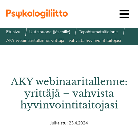
Siirry sisältöön
Etusivu
Uutishuone (jäsenille)
Tapahtumataltioinnit
AKY webinaaritallenne: yrittäjä – vahvista hyvinvointitaitojasi
AKY webinaaritallenne:
yrittäjä – vahvista
hyvinvointitaitojasi
Julkaistu:
23.4.2024