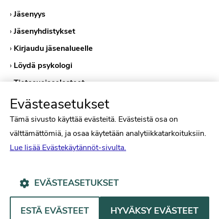
›
Jäsenyys
›
Jäsenyhdistykset
›
Kirjaudu jäsenalueelle
›
Löydä psykologi
›
Tietosuojaselosteet
›
Evästekäytännöt
Evästeasetukset
Tämä sivusto käyttää evästeitä. Evästeistä osa on
välttämättömiä, ja osaa käytetään analytiikkatarkoituksiin.
Lue lisää Evästekäytännöt-sivulta.
EVÄSTEASETUKSET
Psykologiliitto Facebookissa
Psykologiliitto Instagramissa
Psykologiliitto LinkedInissä
Psykologiliitto Bluesk
ESTÄ EVÄSTEET
HYVÄKSY EVÄSTEET