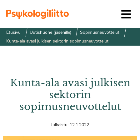
Siirry sisältöön
Etusivu
Uutishuone (jäsenille)
Sopimusneuvottelut
Kunta-ala avasi julkisen sektorin sopimusneuvottelut
Kunta-ala avasi julkisen
sektorin
sopimusneuvottelut
Julkaistu:
12.1.2022