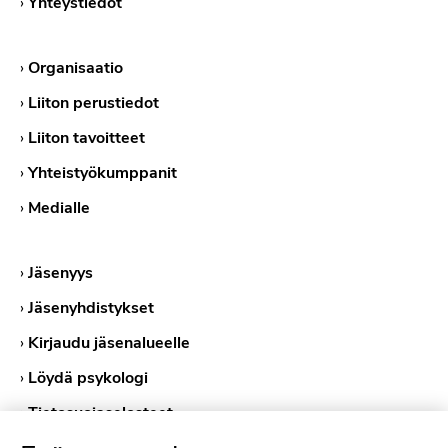
›
Yhteystiedot
›
Organisaatio
›
Liiton perustiedot
›
Liiton tavoitteet
›
Yhteistyökumppanit
›
Medialle
›
Jäsenyys
›
Jäsenyhdistykset
›
Kirjaudu jäsenalueelle
›
Löydä psykologi
›
Tietosuojaselosteet