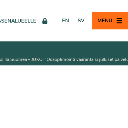
EN
SV
MENU
ÄSENALUEELLE
uolilla Suomea – JUKO: ”Osaoptimointi vaarantaisi julkiset palvel