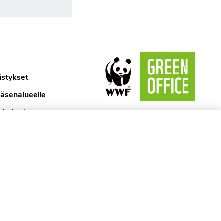
istykset
jäsenalueelle
ykologi
aselosteet
ytännöt
kyssa