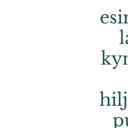
esi
kyn
hil
p