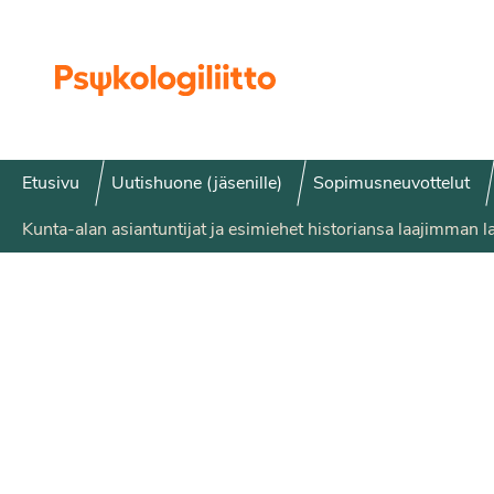
Siirry sisältöön
Etusivu
Uutishuone (jäsenille)
Sopimusneuvottelut
Kunta-alan asiantuntijat ja esimiehet historiansa laajimman la