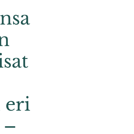
ansa
n
isat
 eri
 –