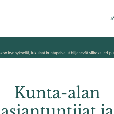
J
kon kynnyksellä, lukuisat kuntapalvelut hiljenevät viikoksi eri p
Kunta-alan
asiantuntijat ja