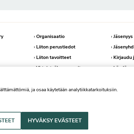
ry
›
Organisaatio
›
Jäsenyys
›
Liiton perustiedot
›
Jäsenyhd
›
Liiton tavoitteet
›
Kirjaudu 
›
Yhteistyökumppanit
›
Löydä ps
›
Medialle
›
Tietosuoj
›
Evästekä
älttämättömiä, ja osaa käytetään analytiikkatarkoituksiin.
Psykologiliitto Facebookissa
Psykologiliitto Instagramissa
Psykologiliitto LinkedInissä
Psykologiliitto Blues
STEET
HYVÄKSY EVÄSTEET