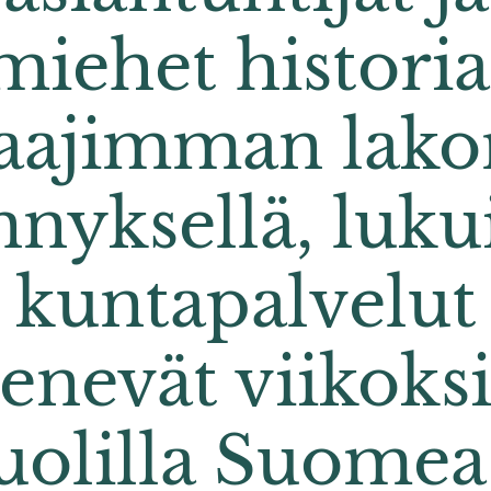
miehet histori
laajimman lako
nyksellä, luku
kuntapalvelut
jenevät viikoksi
uolilla Suomea