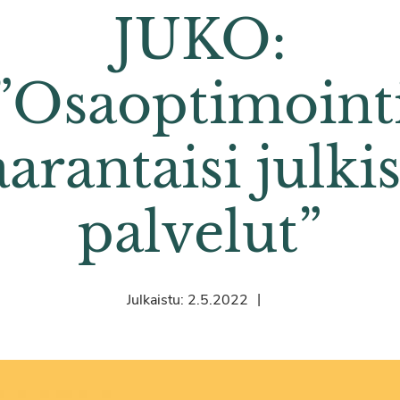
JUKO:
”Osaoptimoint
arantaisi julki
palvelut”
|
Julkaistu:
2.5.2022