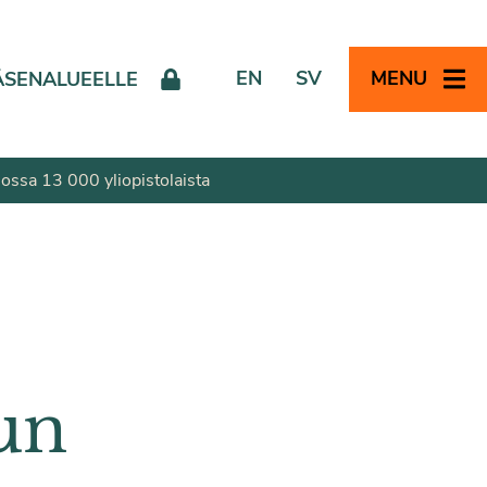
EN
SV
MENU
ÄSENALUEELLE
ossa 13 000 yliopistolaista
un