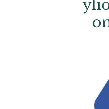
yli
on