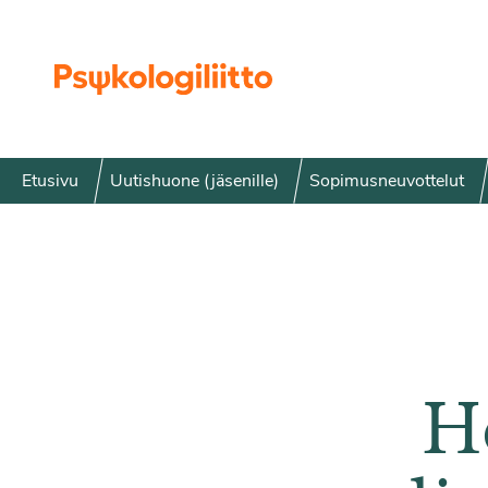
Siirry sisältöön
Etusivu
Uutishuone (jäsenille)
Sopimusneuvottelut
H