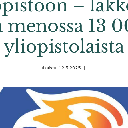
opistoon – lak
 menossa 13 
yliopistolaista
|
Julkaistu:
12.5.2025