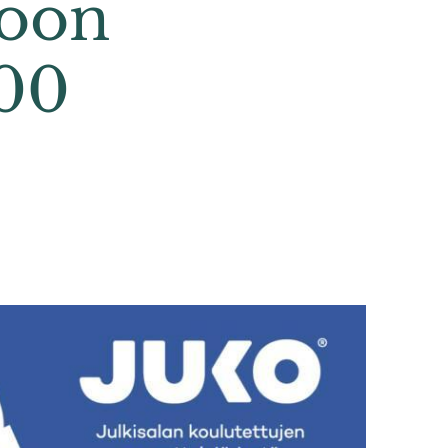
koon
000