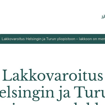
J
Lakkovaroitus Helsingin ja Turun yliopistoon – lakkoon on men
Lakkovaroitus
elsingin ja Tur