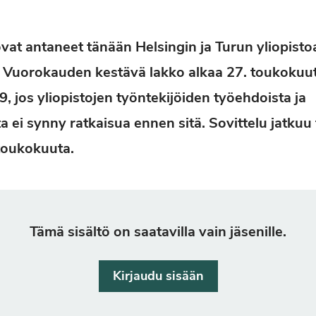
ovat antaneet tänään Helsingin ja Turun yliopist
 Vuorokauden kestävä lakko alkaa 27. toukokuuta
9, jos yliopistojen työntekijöiden työehdoista ja
a ei synny ratkaisua ennen sitä. Sovittelu jatkuu
toukokuuta.
Tämä sisältö on saatavilla vain jäsenille.
Kirjaudu sisään