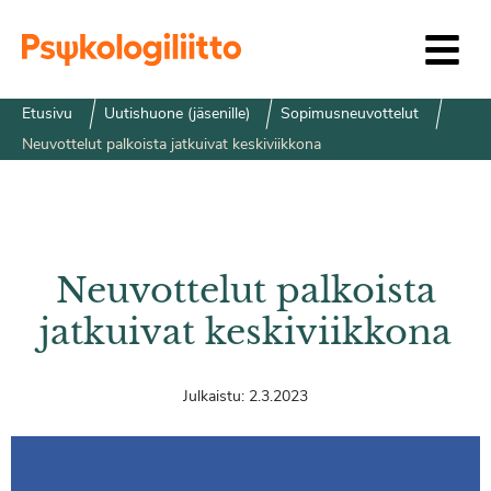
Siirry sisältöön
Etusivu
Uutishuone (jäsenille)
Sopimusneuvottelut
Neuvottelut palkoista jatkuivat keskiviikkona
Neuvottelut palkoista
jatkuivat keskiviikkona
Julkaistu:
2.3.2023