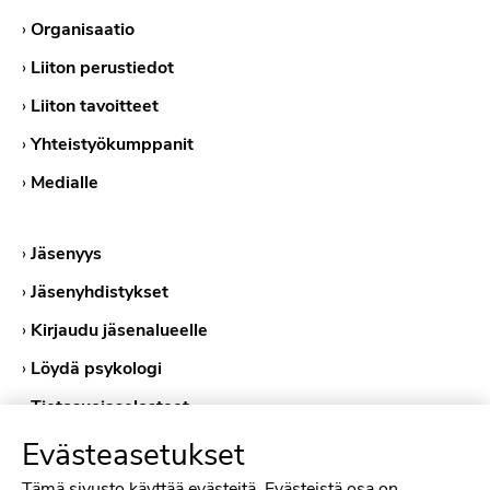
›
Organisaatio
›
Liiton perustiedot
›
Liiton tavoitteet
›
Yhteistyökumppanit
›
Medialle
›
Jäsenyys
›
Jäsenyhdistykset
›
Kirjaudu jäsenalueelle
›
Löydä psykologi
›
Tietosuojaselosteet
›
Evästekäytännöt
Evästeasetukset
Tämä sivusto käyttää evästeitä. Evästeistä osa on