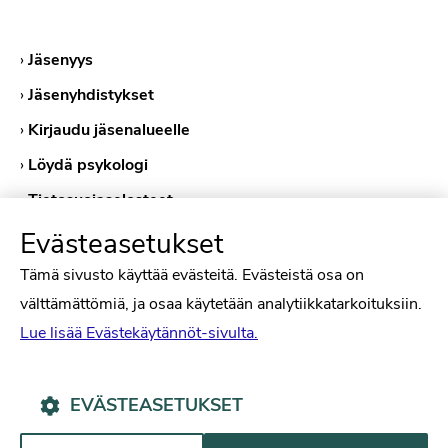
›
Jäsenyys
›
Jäsenyhdistykset
›
Kirjaudu jäsenalueelle
›
Löydä psykologi
›
Tietosuojaselosteet
›
Evästekäytännöt
Evästeasetukset
Tämä sivusto käyttää evästeitä. Evästeistä osa on
välttämättömiä, ja osaa käytetään analytiikkatarkoituksiin.
Lue lisää Evästekäytännöt-sivulta.
EVÄSTEASETUKSET