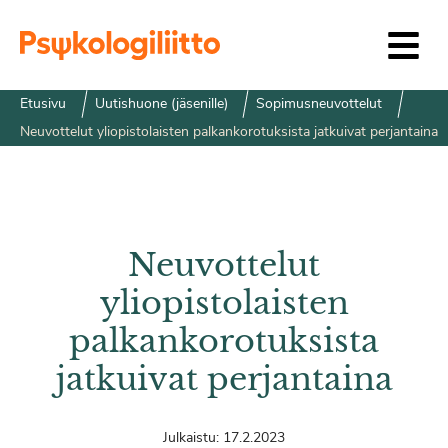
Siirry sisältöön
Etusivu
Uutishuone (jäsenille)
Sopimusneuvottelut
Neuvottelut yliopistolaisten palkankorotuksista jatkuivat perjantaina
Neuvottelut
yliopistolaisten
palkankorotuksista
jatkuivat perjantaina
Julkaistu:
17.2.2023