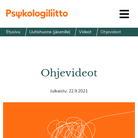
Siirry sisältöön
Etusivu
Uutishuone (jäsenille)
Videot
Ohjevideot
Ohjevideot
Julkaistu:
22.9.2021