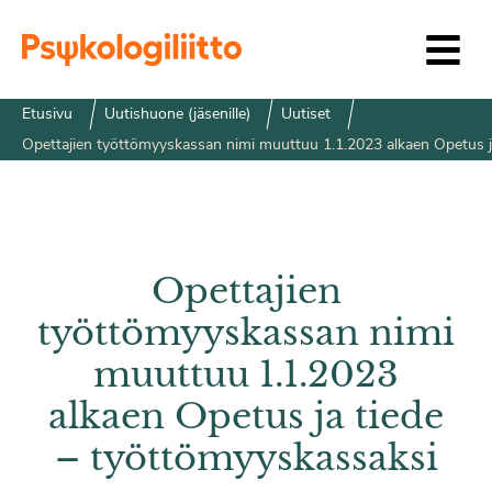
Siirry sisältöön
Etusivu
Uutishuone (jäsenille)
Uutiset
Opettajien työttömyyskassan nimi muuttuu 1.1.2023 alkaen Opetus j
Opettajien
työttömyyskassan nimi
muuttuu 1.1.2023
alkaen Opetus ja tiede
– työttömyyskassaksi