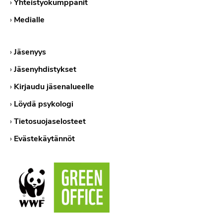
›
Yhteistyökumppanit
›
Medialle
›
Jäsenyys
›
Jäsenyhdistykset
›
Kirjaudu jäsenalueelle
›
Löydä psykologi
›
Tietosuojaselosteet
›
Evästekäytännöt