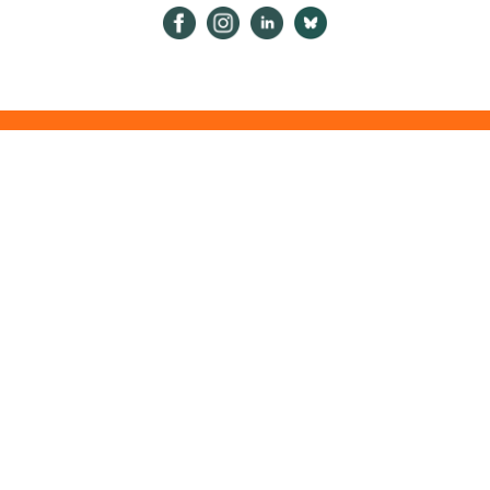
Psykologiliitto Facebookissa
Psykologiliitto Instagramissa
Psykologiliitto LinkedInissä
Psykologiliitto Bluesk