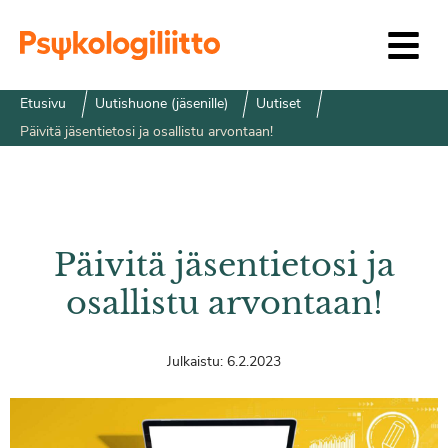
Siirry sisältöön
Etusivu
Uutishuone (jäsenille)
Uutiset
Päivitä jäsentietosi ja osallistu arvontaan!
Päivitä jäsentietosi ja
osallistu arvontaan!
Julkaistu:
6.2.2023