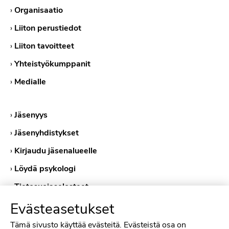
›
Organisaatio
›
Liiton perustiedot
›
Liiton tavoitteet
›
Yhteistyökumppanit
›
Medialle
›
Jäsenyys
›
Jäsenyhdistykset
›
Kirjaudu jäsenalueelle
›
Löydä psykologi
›
Tietosuojaselosteet
›
Evästekäytännöt
Evästeasetukset
Tämä sivusto käyttää evästeitä. Evästeistä osa on