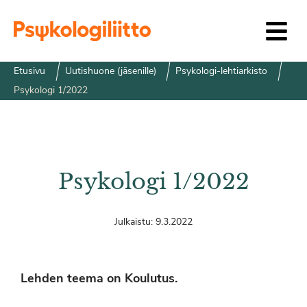
Siirry sisältöön
Etusivu
Uutishuone (jäsenille)
Psykologi-lehtiarkisto
Psykologi 1/2022
Psykologi 1/2022
Julkaistu:
9.3.2022
Lehden teema on Koulutus.