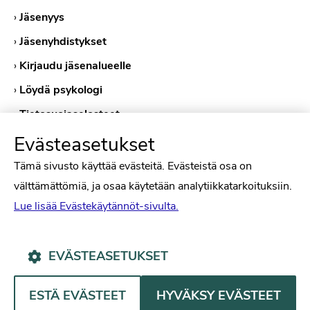
›
Jäsenyys
›
Jäsenyhdistykset
›
Kirjaudu jäsenalueelle
›
Löydä psykologi
›
Tietosuojaselosteet
›
Evästekäytännöt
Evästeasetukset
Tämä sivusto käyttää evästeitä. Evästeistä osa on
välttämättömiä, ja osaa käytetään analytiikkatarkoituksiin.
Lue lisää Evästekäytännöt-sivulta.
EVÄSTEASETUKSET
Psykologiliitto Facebookissa
Psykologiliitto Instagramissa
Psykologiliitto LinkedInissä
Psykologiliitto Bluesk
ESTÄ EVÄSTEET
HYVÄKSY EVÄSTEET