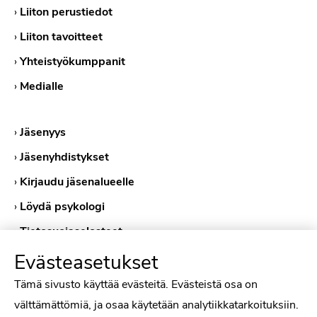
›
Liiton perustiedot
›
Liiton tavoitteet
›
Yhteistyökumppanit
›
Medialle
›
Jäsenyys
›
Jäsenyhdistykset
›
Kirjaudu jäsenalueelle
›
Löydä psykologi
›
Tietosuojaselosteet
›
Evästekäytännöt
Evästeasetukset
Tämä sivusto käyttää evästeitä. Evästeistä osa on
välttämättömiä, ja osaa käytetään analytiikkatarkoituksiin.