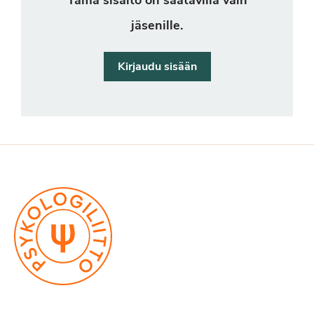
Tämä sisältö on saatavilla vain
jäsenille.
Kirjaudu sisään