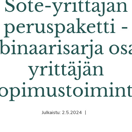
Sote-yrittäjän
peruspaketti -
binaarisarja osa
yrittäjän
opimustoimin
|
Julkaistu:
2.5.2024