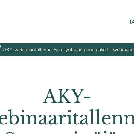
J
AKY-webinaaritallenne: Sote-yrittäjän peruspaketti -webinaari
AKY-
ebinaaritallenn