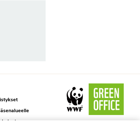
istykset
jäsenalueelle
ykologi
aselosteet