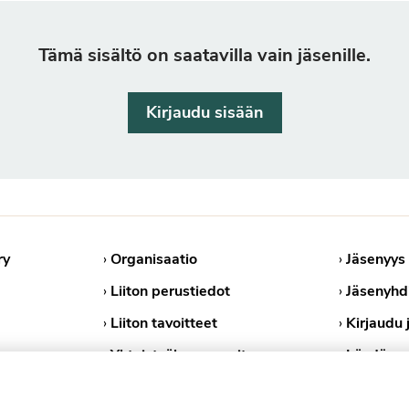
Tämä sisältö on saatavilla vain jäsenille.
Kirjaudu sisään
ry
›
Organisaatio
›
Jäsenyys
›
Liiton perustiedot
›
Jäsenyhd
›
Liiton tavoitteet
›
Kirjaudu 
›
Yhteistyökumppanit
›
Löydä ps
›
Medialle
›
Tietosuoj