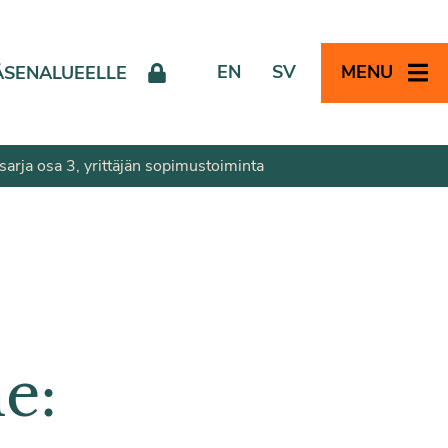
EN
SV
MENU
ÄSENALUEELLE
sarja osa 3, yrittäjän sopimustoiminta
e: