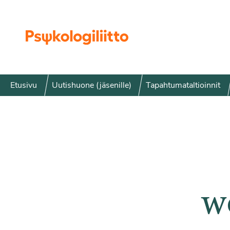
Siirry sisältöön
Etusivu
Uutishuone (jäsenille)
Tapahtumataltioinnit
w