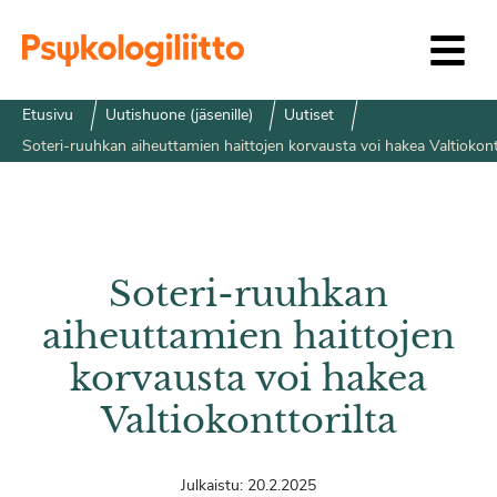
Siirry sisältöön
Etusivu
Uutishuone (jäsenille)
Uutiset
Soteri-ruuhkan aiheuttamien haittojen korvausta voi hakea Valtiokont
Soteri-ruuhkan
aiheuttamien haittojen
korvausta voi hakea
Valtiokonttorilta
Julkaistu:
20.2.2025