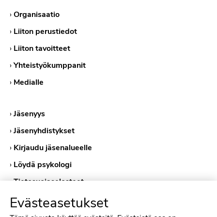
›
Organisaatio
›
Liiton perustiedot
›
Liiton tavoitteet
›
Yhteistyökumppanit
›
Medialle
›
Jäsenyys
›
Jäsenyhdistykset
›
Kirjaudu jäsenalueelle
›
Löydä psykologi
›
Tietosuojaselosteet
›
Evästekäytännöt
Evästeasetukset