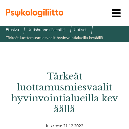
Siirry sisältöön
Etusivu
Uutishuone (jäsenille)
Uutiset
Tärkeät luottamusmiesvaalit hyvinvointialueilla keväällä
Tärkeät
luottamusmiesvaalit
hyvinvointialueilla kev
äällä
Julkaistu:
21.12.2022