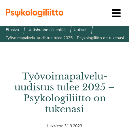
Siirry sisältöön
Etusivu
Uutishuone (jäsenille)
Uutiset
Työvoimapalvelu-uudistus tulee 2025 – Psykologiliitto on tukenasi
Työvoimapalvelu-
uudistus tulee 2025 –
Psykologiliitto on
tukenasi
Julkaistu:
31.3.2023