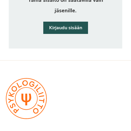
Tämä sisältö on saatavilla vain
jäsenille.
Kirjaudu sisään