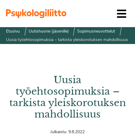
Siirry sisältöön
Etusivu
Uutishuone (jäsenille)
Sopimusneuvottelut
Uusia työehtosopimuksia – tarkista yleiskorotuksen mahdollisuus
Uusia
työehtosopimuksia –
tarkista yleiskorotuksen
mahdollisuus
Julkaistu:
9.8.2022