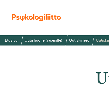
Siirry sisältöön
Etusivu
Uutishuone (jäsenille)
Uutiskirjeet
Uutiski
U