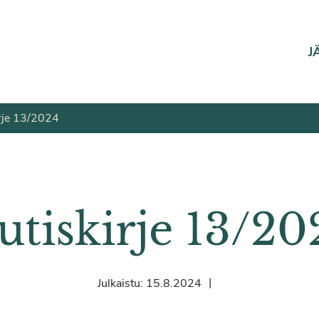
J
rje 13/2024
utiskirje 13/20
|
Julkaistu:
15.8.2024