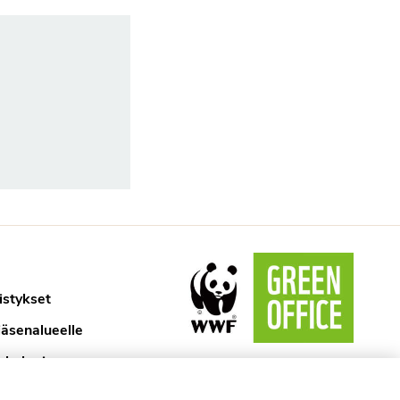
istykset
jäsenalueelle
ykologi
aselosteet