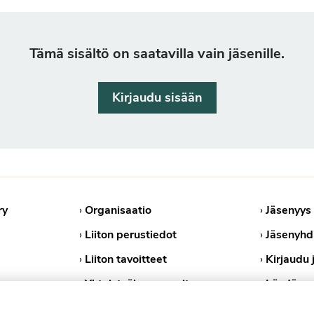
Tämä sisältö on saatavilla vain jäsenille.
Kirjaudu sisään
ry
›
Organisaatio
›
Jäsenyys
›
Liiton perustiedot
›
Jäsenyhd
›
Liiton tavoitteet
›
Kirjaudu 
›
Yhteistyökumppanit
›
Löydä ps
›
Medialle
›
Tietosuoj