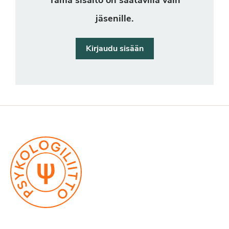
Tämä sisältö on saatavilla vain
jäsenille.
Kirjaudu sisään