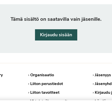
Tämä sisältö on saatavilla vain jäsenille.
Kirjaudu sisään
ry
›
Organisaatio
›
Jäsenyys
›
Liiton perustiedot
›
Jäsenyhd
›
Liiton tavoitteet
›
Kirjaudu 
›
Yhteistyökumppanit
›
Löydä ps
›
Medialle
›
Tietosuoj