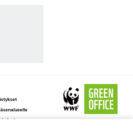
istykset
jäsenalueelle
ykologi
aselosteet