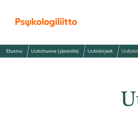
Siirry sisältöön
Etusivu
Uutishuone (jäsenille)
Uutiskirjeet
Uutiski
U