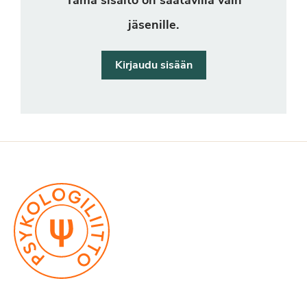
Tämä sisältö on saatavilla vain
jäsenille.
Kirjaudu sisään