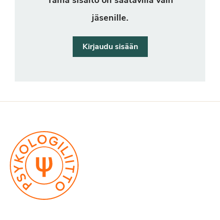
Tämä sisältö on saatavilla vain
jäsenille.
Kirjaudu sisään