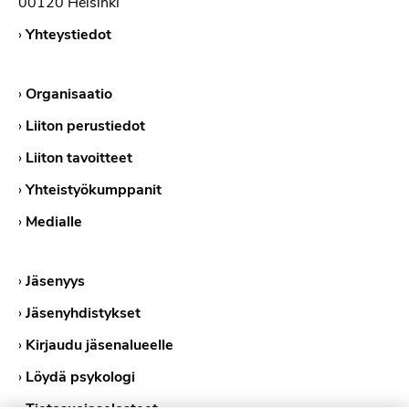
00120 Helsinki
›
Yhteystiedot
›
Organisaatio
›
Liiton perustiedot
›
Liiton tavoitteet
›
Yhteistyökumppanit
›
Medialle
›
Jäsenyys
›
Jäsenyhdistykset
›
Kirjaudu jäsenalueelle
›
Löydä psykologi