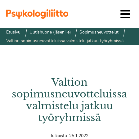
Siirry sisältöön
Etusivu
Uutishuone (jäsenille)
Sopimusneuvottelut
Valtion sopimusneuvotteluissa valmistelu jatkuu työryhmissä
Valtion
sopimusneuvotteluissa
valmistelu jatkuu
työryhmissä
Julkaistu:
25.1.2022