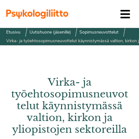
Siirry sisältöön
Etusivu
Uutishuone (jäsenille)
Sopimusneuvottelut
Virka- ja työehtosopimusneuvottelut käynnistymässä valtion, kirkon ja
Virka- ja
työehtosopimusneuvot
telut käynnistymässä
valtion, kirkon ja
yliopistojen sektoreilla