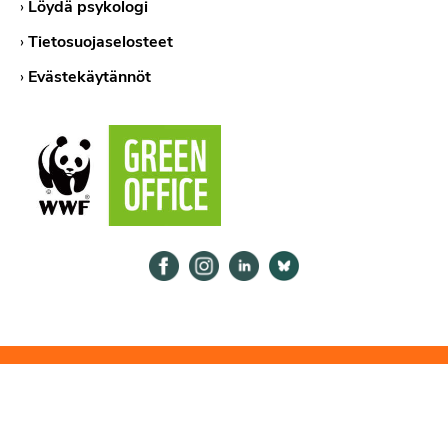
›
Löydä psykologi
›
Tietosuojaselosteet
›
Evästekäytännöt
Psykologiliitto Facebookissa
Psykologiliitto Instagramissa
Psykologiliitto LinkedInissä
Psykologiliitto Bluesk